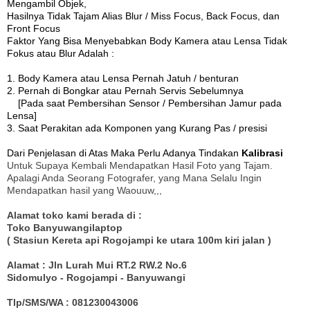
Mengambil Objek,
Hasilnya Tidak Tajam Alias Blur / Miss Focus, Back Focus, dan
Front Focus
Faktor Yang Bisa Menyebabkan Body Kamera atau Lensa Tidak
Fokus atau Blur Adalah :
1. Body Kamera atau Lensa Pernah Jatuh / benturan
2. Pernah di Bongkar atau Pernah Servis Sebelumnya
[Pada saat Pembersihan Sensor / Pembersihan Jamur pada
Lensa]
3. Saat Perakitan ada Komponen yang Kurang Pas / presisi
Dari Penjelasan di Atas Maka Perlu Adanya Tindakan
Kalibrasi
Untuk Supaya Kembali Mendapatkan Hasil Foto yang Tajam.
Apalagi Anda Seorang Fotografer, yang Mana Selalu Ingin
Mendapatkan hasil yang Waouuw,,,
Alamat toko kami berada di :
Toko Banyuwangilaptop
( Stasiun Kereta api Rogojampi ke utara 100m kiri jalan )
Alamat : Jln Lurah Mui RT.2 RW.2 No.6
Sidomulyo - Rogojampi - Banyuwangi
Tlp/SMS/WA : 081230043006