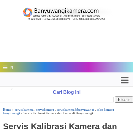
≡
N
a
v
Cari Blog Ini
i
Home
»
servis kamera
,
serviskamera
,
serviskameradibanyuwangi
,
toko kamera
g
banyuwangi
» Servis Kalibrasi Kamera dan Lensa di Banyuwangi
a
Servis Kalibrasi Kamera dan
ti