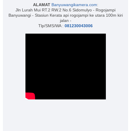
ALAMAT
Banyuwangikamera.com
:
Jln Lurah Mui RT.2 RW.2 No.6 Sidomulyo - Rogojampi
Banyuwangi - Stasiun Kerata api rogojampi ke utara 100m kiri
jalan -
Tlp/SMS/WA :
081230043006